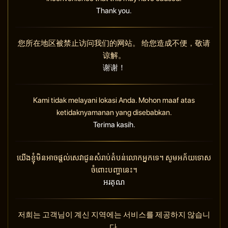
Thank you.
您所在地区被禁止访问我们的网站。 给您造成不便，敬请
谅解。
谢谢！
Kami tidak melayani lokasi Anda. Mohon maaf atas
ketidaknyamanan yang disebabkan.
Terima kasih.
យើងខ្ញុំមិនអាចផ្តល់សេវាជូនសំរាប់តំបន់លោកអ្នកទេ។ សូមអភ័យទោស
ចំពោះបញ្ហានេះ។
អរគុណ
저희는 고객님이 계신 지역에는 서비스를 제공하지 않습니
다.