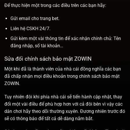
Để thực hiện một trong các điều trên các bạn hãy:
Gửi email cho trang bet.
Liên hệ CSKH 24/7.
Gửi kèm một vài thông tin để xác nhận chính chủ: Tên
đăng nhập, số tài khoản…
Sửa đổi chính sách bảo mật ZOWIN
Một khi đã là thành viên của nhà cái đồng nghĩa các bạn
đã chấp nhận mọi điều khoản trong chính sách bảo mật
ZOWIN.
Tuy nhiên đôi khi phía nhà cái sẽ tiến hành cập nhật, thay
đổi một vài điều để phù hợp hơn với cả đôi bên vì vậy các
dân chơi hãy theo dõi thường xuyên. Đương nhiên trước đó
sẽ có thông báo để tất cả dễ dàng nắm bắt.