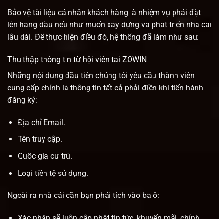
Bảo vệ tài liệu cá nhân khách hàng là nhiệm vụ phải đặt
lên hàng đầu nếu như muốn xây dựng và phát triển nhà cái
lâu dài. Để thực hiện điều đó, hệ thống đã làm như sau:
Thu thập thông tin từ hội viên tai ZOWIN
Những nội dung đầu tiên chúng tôi yêu cầu thành viên
cung cấp chính là thông tin tất cả phải điền khi tiến hành
đăng ký:
Địa chỉ Email.
Tên truy cập.
Quốc gia cư trú.
Loại tiền tệ sử dụng.
Ngoài ra nhà cái cần bạn phải tích vào ba ô:
Xác nhận sẽ luôn cập nhật tin tức, khuyến mãi, chính