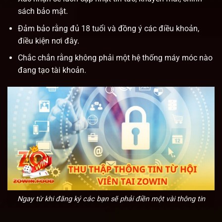
sách bảo mật.
Đảm bảo rằng đủ 18 tuổi và đồng ý các điều khoản,
điều kiện nơi đây.
Chắc chắn rằng không phải một hệ thống máy móc nào
đang tạo tài khoản.
Ngay từ khi đăng ký các bạn sẽ phải điền một vài thông tin