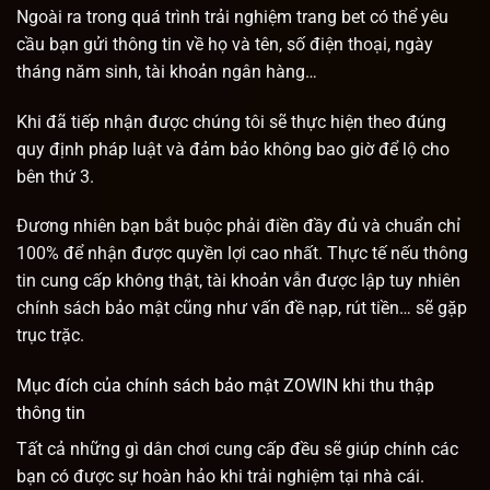
Ngoài ra trong quá trình trải nghiệm trang bet có thể yêu
cầu bạn gửi thông tin về họ và tên, số điện thoại, ngày
tháng năm sinh, tài khoản ngân hàng…
Khi đã tiếp nhận được chúng tôi sẽ thực hiện theo đúng
quy định pháp luật và đảm bảo không bao giờ để lộ cho
bên thứ 3.
Đương nhiên bạn bắt buộc phải điền đầy đủ và chuẩn chỉ
100% để nhận được quyền lợi cao nhất. Thực tế nếu thông
tin cung cấp không thật, tài khoản vẫn được lập tuy nhiên
chính sách bảo mật cũng như vấn đề nạp, rút tiền… sẽ gặp
trục trặc.
Mục đích của chính sách bảo mật ZOWIN khi thu thập
thông tin
Tất cả những gì dân chơi cung cấp đều sẽ giúp chính các
bạn có được sự hoàn hảo khi trải nghiệm tại nhà cái.