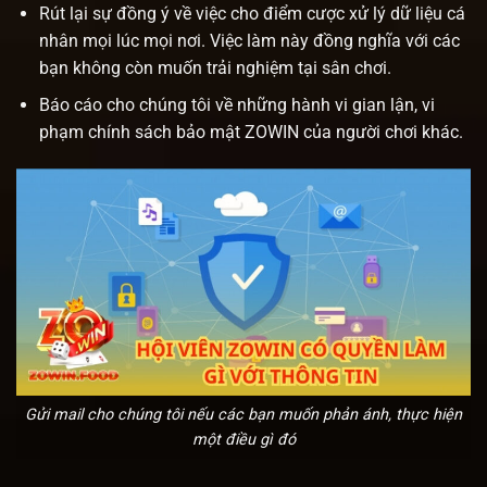
Rút lại sự đồng ý về việc cho điểm cược xử lý dữ liệu cá
nhân mọi lúc mọi nơi. Việc làm này đồng nghĩa với các
bạn không còn muốn trải nghiệm tại sân chơi.
Báo cáo cho chúng tôi về những hành vi gian lận, vi
phạm chính sách bảo mật ZOWIN của người chơi khác.
Gửi mail cho chúng tôi nếu các bạn muốn phản ánh, thực hiện
một điều gì đó