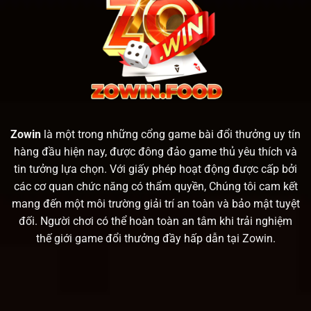
Zowin
là một trong những cổng game bài đổi thưởng uy tín
hàng đầu hiện nay, được đông đảo game thủ yêu thích và
tin tưởng lựa chọn. Với giấy phép hoạt động được cấp bởi
các cơ quan chức năng có thẩm quyền, Chúng tôi cam kết
mang đến một môi trường giải trí an toàn và bảo mật tuyệt
đối. Người chơi có thể hoàn toàn an tâm khi trải nghiệm
thế giới game đổi thưởng đầy hấp dẫn tại Zowin.