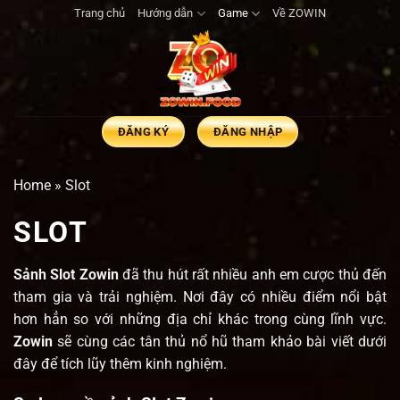
Chuyển
Trang chủ
Hướng dẫn
Game
Về ZOWIN
đến
nội
dung
ĐĂNG KÝ
ĐĂNG NHẬP
Home
»
Slot
SLOT
Sảnh Slot Zowin
đã thu hút rất nhiều anh em cược thủ đến
tham gia và trải nghiệm. Nơi đây có nhiều điểm nổi bật
hơn hẳn so với những địa chỉ khác trong cùng lĩnh vực.
Zowin
sẽ cùng các tân thủ nổ hũ tham khảo bài viết dưới
đây để tích lũy thêm kinh nghiệm.