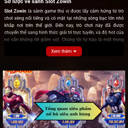
Sơ lược về sảnh Slot Zowin
Slot Zowin
là sảnh game thú vị được lấy cảm hứng từ trò
chơi xèng nổi tiếng và có mặt tại những sòng bạc lớn nhỏ
khắp nơi trên thế giới. Đến nay, trò chơi này đã được
chuyển thể sang hình thức giải trí trực tuyến, và độ hot của
nó vẫn không hề giảm sút. Chúng tôi tự hào là một trong
những nhà cái tiên phong trong lĩnh vực nổ hũ.
Xem thêm
Sảnh Slot Zowin là nơi quy tụ nhiều trò chơi nổ hũ đổi
thưởng với đa dạng hình thức chơi khác nhau. Mỗi trò chơi
đều có chủ đề khác nhau để bạn tự mình khám phá. Dù có
sự khác biệt về cách chơi, tất cả đều hướng tới mục tiêu
chung là tìm kiếm Jackpot – Giải thưởng lớn nhất mà
người chơi có thể nhận được khi thành công nổ hũ.
Ưu điểm tuyệt vời mà sảnh Slot Zowin đem lại