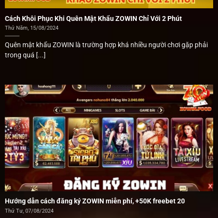
Các thao tác hướng dẫn tham gia Zowin chi tiết
Cách Khôi Phục Khi Quên Mật Khẩu ZOWIN Chỉ Với 2 Phút
Thứ Năm, 15/08/2024
Quên mật khẩu ZOWIN là trường hợp khá nhiều người chơi gặp phải
Các thao tác hướng dẫn tham gia Zowin chi tiết
trong quá [...]
Để tận hưởng những trải nghiệm tuyệt vời và liền mạch
nhất tại nhà cái, người chơi nên xem qua tất cả các bài viết
tại chuyên mục hướng dẫn tham gia Zowin nắm rõ những
quy trình dưới đây:
Đăng ký Zowin:
Quá trình đăng ký tài khoản cực kỳ dễ
dàng. Người chơi chỉ cần thực hiện theo hướng dẫn tham
gia Zowin và điền thông tin cá nhân một cách chính xác.
Tải app Zowin:
Bạn có thể tải ứng dụng nhà cái về điện
thoại của mình, hỗ trợ cả hệ điều hành iOS và Android, để
Hướng dẫn cách đăng ký ZOWIN miễn phí, +50K freebet 20
thoải mái giải trí mọi lúc, mọi nơi.
Thứ Tư, 07/08/2024