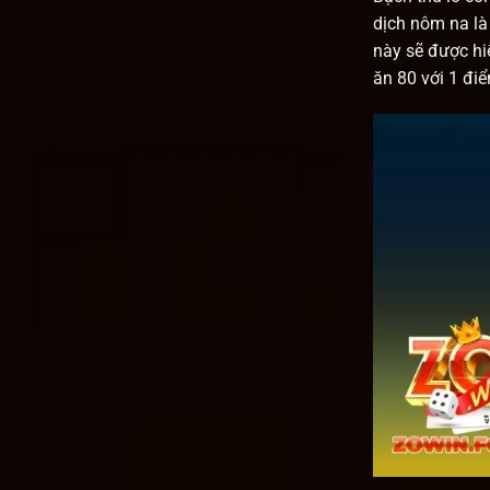
dịch nôm na là 
này sẽ được hiể
ăn 80 với 1 điể