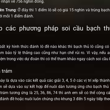
ẽ nhận về 756 nghìn đồng.
iền Trung
: Ở đây thì 1 điểm lô sẽ có giá 15 nghìn và trúng bạc
ới mỗi 1 điểm đánh.
p các phương pháp soi cầu bạch thủ
ất kỳ hình thức đánh lô đề nào khác thì bạch thủ lô cũng c
ảm bảo tỷ lệ thắng cao cũng như hạn chế rủi ro. Vì vậy, nếu
iệm trong việc dự đoán thì có thể tham khảo ngay cách soi cầu 
ả trám
 là dựa vào các kết quả các giải 3, 4, 5 ở các vị trí xếp thàn
m sẽ dựa vào sự kết hợp để nuôi dàn tương ứng cho bạch thủ 
ả trám tương ứng là 25, 36, 86, 74 thì anh em sẽ có thể cộng c
 đánh đề hoặc nuôi luôn chúng cho khung 3 đến 5 ngày tiếp the