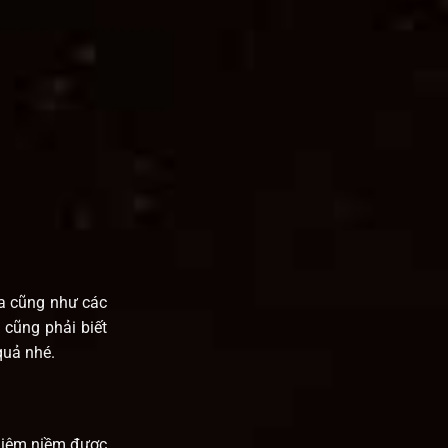
ĩa cũng như các
 cũng phải biết
quả nhé.
i niệm niềm được