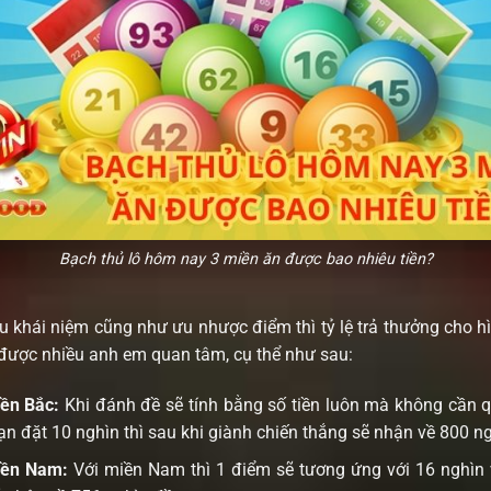
Bạch thủ lô hôm nay 3 miền ăn được bao nhiêu tiền?
ểu khái niệm cũng như ưu nhược điểm thì tỷ lệ trả thưởng cho hì
 được nhiều anh em quan tâm, cụ thể như sau:
iền Bắc:
Khi đánh đề sẽ tính bằng số tiền luôn mà không cần q
ạn đặt 10 nghìn thì sau khi giành chiến thắng sẽ nhận về 800 n
iền Nam:
Với miền Nam thì 1 điểm sẽ tương ứng với 16 nghìn 