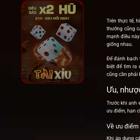
Trên thực tế, h
thưởng cũng ca
mạnh điều này.
giống nhau.
Để đánh bạch t
biệt để tìm ra
cũng cần phải b
Ưu, nhược
Trước khi anh 
ưu điểm, hạn c
Về ưu điể
Khi áp dụng cá