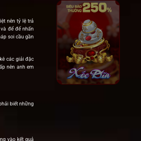
ệt nên tỷ lệ trả
ô và để để nhấn
háp soi cầu gần
kê các giải đặc
thấp nên anh em
phải biết những
ung vào kết quả