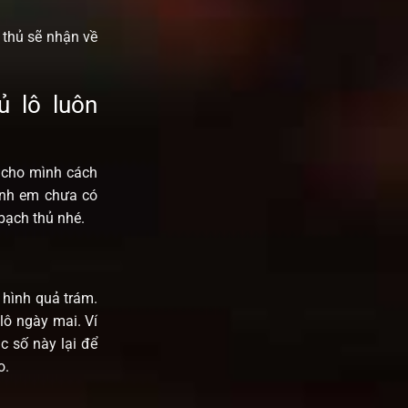
h thủ sẽ nhận về
 lô luôn
ó cho mình cách
 anh em chưa có
bạch thủ nhé.
h hình quả trám.
lô ngày mai. Ví
ác số này lại để
o.