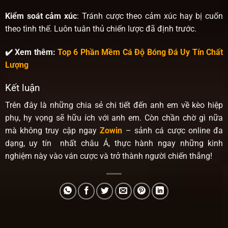
Kiểm soát cảm xúc
: Tránh cược theo cảm xúc hay bị cuốn
theo tình thế. Luôn tuân thủ chiến lược đã định trước.
✔️ Xem thêm:
Top 6 Phần Mềm Cá Độ Bóng Đá Uy Tín Chất
Lượng
Kết luận
Trên đây là những chia sẻ chi tiết đến anh em về kèo hiệp
phụ, hy vọng sẽ hữu ích với anh em. Còn chần chờ gì nữa
mà không truy cập ngay
Zowin
– sảnh cá cược online đa
dạng, uy tín nhất châu Á, thực hành ngay những kinh
nghiệm này vào ván cược và trở thành người chiến thắng!