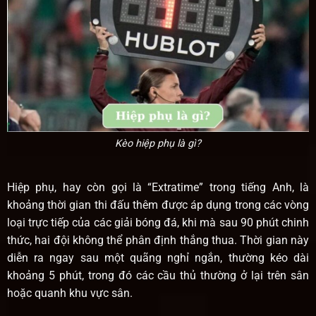
Kèo hiệp phụ là gì?
Hiệp phụ, hay còn gọi là “Extratime” trong tiếng Anh, là
khoảng thời gian thi đấu thêm được áp dụng trong các vòng
loại trực tiếp của các giải bóng đá, khi mà sau 90 phút chinh
thức, hai đội không thể phân định thắng thua. Thời gian này
diễn ra ngay sau một quãng nghỉ ngắn, thường kéo dài
khoảng 5 phút, trong đó các cầu thủ thường ở lại trên sân
hoặc quanh khu vực sân.