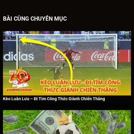
BÀI CÙNG CHUYÊN MỤC
Kèo Luân Lưu – Đi Tìm Công Thức Giành Chiến Thắng