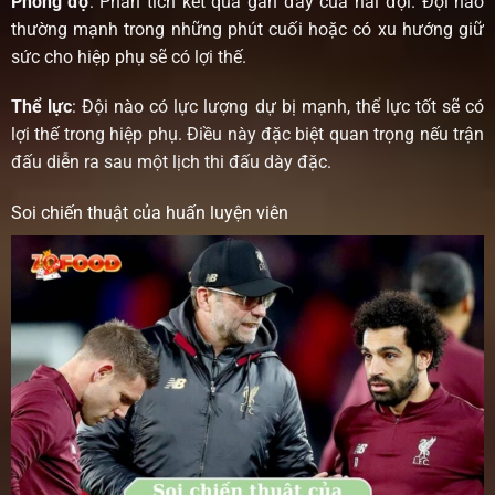
Phong độ
: Phân tích kết quả gần đây của hai đội. Đội nào
thường mạnh trong những phút cuối hoặc có xu hướng giữ
sức cho hiệp phụ sẽ có lợi thế.
Thể lực
: Đội nào có lực lượng dự bị mạnh, thể lực tốt sẽ có
lợi thế trong hiệp phụ. Điều này đặc biệt quan trọng nếu trận
đấu diễn ra sau một lịch thi đấu dày đặc.
Soi chiến thuật của huấn luyện viên