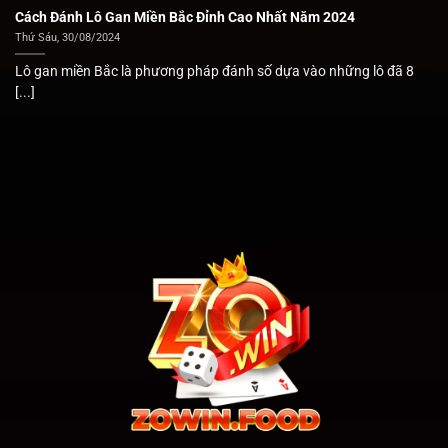
mê game bài, nổ hũ mà còn là điểm hẹn lý tưởng cho các
Cách Đánh Lô Gan Miền Bắc Đỉnh Cao Nhất Năm 2024
fan bóng đá. Nền tảng này cung cấp đa dạng kèo cược với
Thứ Sáu, 30/08/2024
mức đặt linh hoạt, cho phép người chơi thỏa sức cổ vũ đội
Lô gan miền Bắc là phương pháp đánh số dựa vào những lô đã 8
bóng yêu thích.
[...]
Cá cược thể thao toàn cầu
Việc tham gia cá cược bóng đá tại ZOWIN không chỉ là cơ
hội trải nghiệm niềm vui cổ vũ, mà còn là con đường tiềm