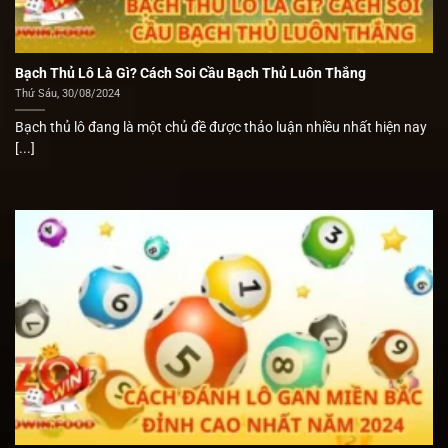
Cập nhật TOP Jackpot tại các sảnh chơi:
PHÒNG
PHÒNG
PHÒNG
GAME
$100
$1.000
$10.000
Bạch Thủ Lô Là Gì? Cách Soi Cầu Bạch Thủ Luôn Thắng
Thứ Sáu, 30/08/2024
NATRA – Ma Đồng
773.689.560
Giáng Thế
Bạch thủ lô đang là một chủ đề được thảo luận nhiều nhất hiện nay
[...]
AVENGERS
6.108.783
49.712.363
163.484.927
Pirates King
6.117.504
60.045.319
545.568.000
Thuỷ Cung
520.345
5.045.556
73.680.827
Thần Tài
565.118
5.991.351
56.864.200
Ông Đồ
2.949.253,60
Tây Du Thần Ký
338.530.574
4 Thần Thánh
505.385.000
Cá cược thể thao toàn cầu
ZOWIN không chỉ là địa chỉ dành cho những tín đồ đam