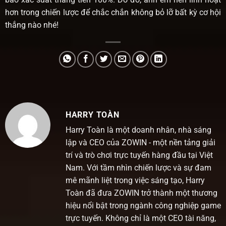
hơn trong chiến lược để chắc chắn không bỏ lỡ bất kỳ cơ hội
thắng nào nhé!
HARRY TOÀN
Harry Toàn là một doanh nhân, nhà sáng
lập và CEO của ZOWIN - một nền tảng giải
trí và trò chơi trực tuyến hàng đầu tại Việt
Nam. Với tầm nhìn chiến lược và sự đam
mê mãnh liệt trong việc sáng tạo, Harry
Toàn đã đưa ZOWIN trở thành một thương
hiệu nổi bật trong ngành công nghiệp game
trực tuyến. Không chỉ là một CEO tài năng,