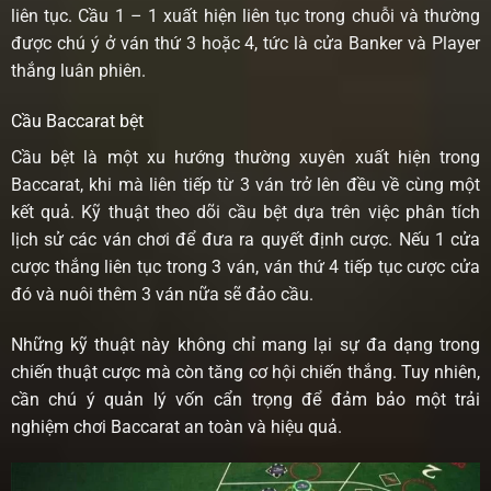
liên tục. Cầu 1 – 1 xuất hiện liên tục trong chuỗi và thường
được chú ý ở ván thứ 3 hoặc 4, tức là cửa Banker và Player
thắng luân phiên.
Cầu Baccarat bệt
Cầu bệt là một xu hướng thường xuyên xuất hiện trong
Baccarat, khi mà liên tiếp từ 3 ván trở lên đều về cùng một
kết quả. Kỹ thuật theo dõi cầu bệt dựa trên việc phân tích
lịch sử các ván chơi để đưa ra quyết định cược. Nếu 1 cửa
cược thắng liên tục trong 3 ván, ván thứ 4 tiếp tục cược cửa
đó và nuôi thêm 3 ván nữa sẽ đảo cầu.
Những kỹ thuật này không chỉ mang lại sự đa dạng trong
chiến thuật cược mà còn tăng cơ hội chiến thắng. Tuy nhiên,
cần chú ý quản lý vốn cẩn trọng để đảm bảo một trải
nghiệm chơi Baccarat an toàn và hiệu quả.