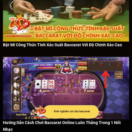
Bật Mí Công Thức Tính Xác Suất Baccarat Với Độ Chính Xác Cao
Hướng Dẫn Cách Chơi Baccarat Online Luôn Thắng Trong 1 Nốt
Nhạc