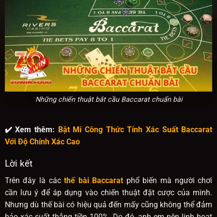
Những chiến thuật bắt cầu Baccarat chuẩn bài
✔️ Xem thêm:
Bật Mí Công Thức Tính Xác Suất Baccarat
Với Độ Chính Xác Cao
Lời kết
Trên đây là các
thế bài Baccarat
phổ biến mà người chơi
cần lưu ý để áp dụng vào chiến thuật đặt cược của mình.
Nhưng dù thế bài có hiệu quả đến mấy cũng không thể đảm
bảo xác suất thắng tiền 100%. Do đó, anh em nên linh hoạt