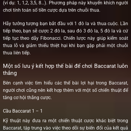
(ví dụ: 1, 1,2, 3,5, 8…). Phương pháp này khuyến khích người
chơi tính toán số tiền cược dựa trên chuỗi thua.
Hãy tưởng tượng bạn bắt đầu với 1 đô la và thua cuộc. Lần
tiếp theo, bạn sẽ cược 2 đô la, sau đó 3 đô la, 5 đô la và cứ
tiếp tục theo dãy Fibonacci. Chiến lược này giúp kiểm soát
thua lỗ và giảm thiểu thiệt hại khi bạn gặp phải một chuỗi
thua liên tiếp.
Một số lưu ý kết hợp thế bài để chơi Baccarat luôn
thắng
Bên cạnh việc tìm hiểu các thế bài lợi hại trong Baccarat,
người chơi cũng nên kết hợp thêm với một số chiến thuật để
tăng cơ hội thắng cược.
Cầu Baccarat 1 – 1
Kỹ thuật này đưa ra một chiến thuật cược khác biệt trong
Baccarat, tập trung vào việc theo dõi sự biến đổi của kết quả