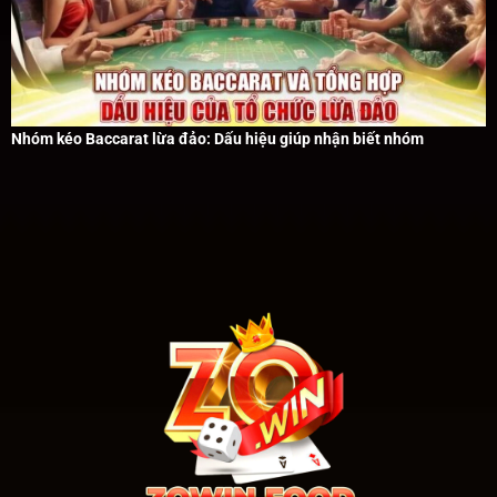
Nhóm kéo Baccarat lừa đảo: Dấu hiệu giúp nhận biết nhóm