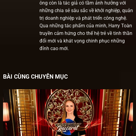
ông còn là tác giả có tầm ảnh hưởng với
những chia sẻ sâu sắc về khởi nghiệp, quản
trị doanh nghiệp và phát triển công nghệ.
Qua những tác phẩm của mình, Harry Toàn
truyền cảm hứng cho thế hệ trẻ về tinh thần
đổi mới và khát vọng chinh phục những
đỉnh cao mới.
BÀI CÙNG CHUYÊN MỤC