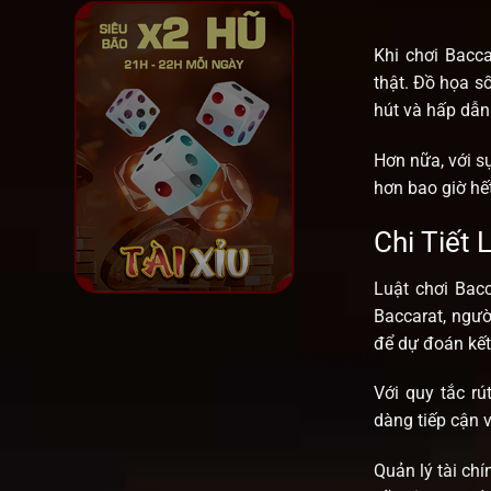
Khi chơi Bacc
thật. Đồ họa s
hút và hấp dẫn
Hơn nữa, với s
hơn bao giờ hế
Chi Tiết 
Luật chơi Bacc
Baccarat, ngườ
để dự đoán kết
Với quy tắc rú
dàng tiếp cận 
Quản lý tài ch