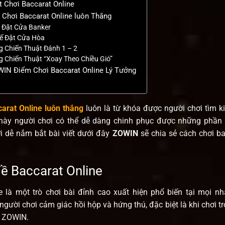
t Chơi Baccarat Online
 Chơi Baccarat Online luôn Thắng
n Đặt Cửa Banker
ế Đặt Cửa Hòa
 Chiến Thuật Đánh 1 – 2
 Chiến Thuật “Xoay Theo Chiều Gió”
IN Điểm Chơi Baccarat Online Lý Tưởng
arat Online luôn thắng
luôn là từ khóa được người chơi tìm k
 này người chơi có thể dễ dàng chinh phục được những phần 
i dễ nắm bắt bài viết dưới đây
ZOWIN
sẽ chia sẻ cách chơi ba
Về Baccarat Online
e là một trò chơi bài đỉnh cao xuất hiện phổ biến tại mọi nh
gười chơi cảm giác hồi hộp và hứng thú, đặc biệt là khi chơi t
a ZOWIN.