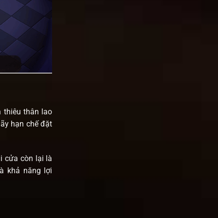
thiêu thân lao
hãy hạn chế đặt
 cửa còn lại là
à khả năng lợi