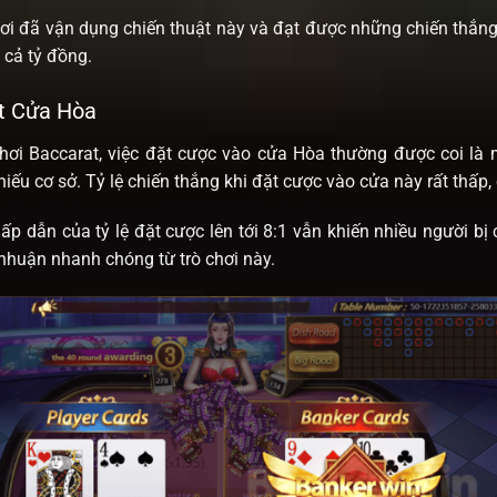
ơi đã vận dụng chiến thuật này và đạt được những chiến thắng l
 cả tỷ đồng.
t Cửa Hòa
hơi Baccarat, việc đặt cược vào cửa Hòa thường được coi là 
iếu cơ sở. Tỷ lệ chiến thắng khi đặt cược vào cửa này rất thấp,
hấp dẫn của tỷ lệ đặt cược lên tới 8:1 vẫn khiến nhiều người bị
nhuận nhanh chóng từ trò chơi này.