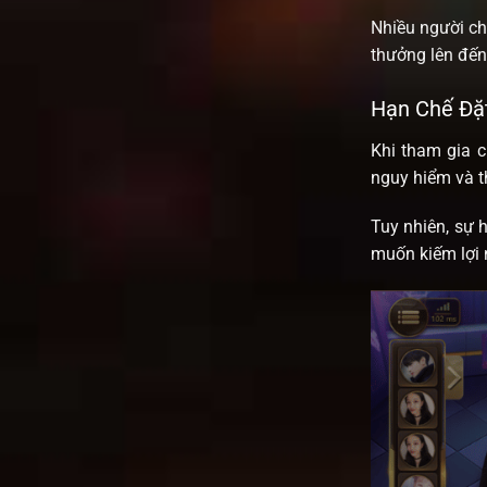
Nhiều người ch
thưởng lên đến
Hạn Chế Đặ
Khi tham gia c
nguy hiểm và th
Tuy nhiên, sự 
muốn kiếm lợi 