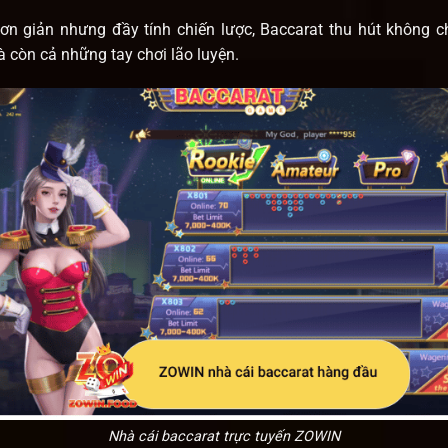
đơn giản nhưng đầy tính chiến lược, Baccarat thu hút không 
 còn cả những tay chơi lão luyện.
Nhà cái baccarat trực tuyến ZOWIN