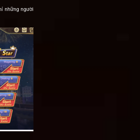
chỉ những người