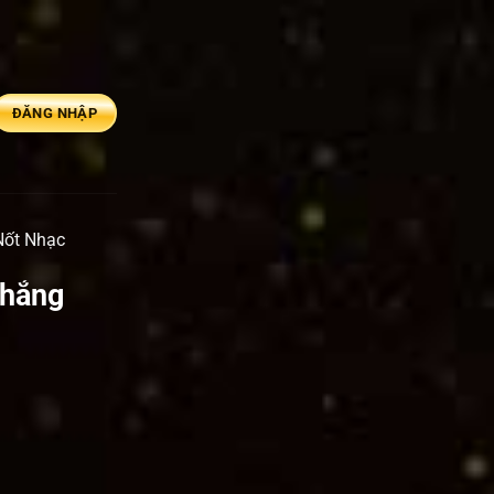
ĐĂNG NHẬP
Nốt Nhạc
Thắng